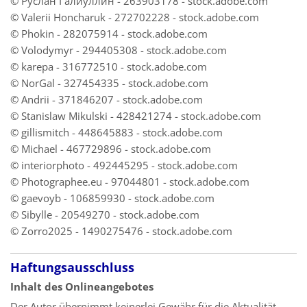
© Руслан Галиуллин - 263903178 - stock.adobe.com
© Valerii Honcharuk - 272702228 - stock.adobe.com
© Phokin - 282075914 - stock.adobe.com
© Volodymyr - 294405308 - stock.adobe.com
© karepa - 316772510 - stock.adobe.com
© NorGal - 327454335 - stock.adobe.com
© Andrii - 371846207 - stock.adobe.com
© Stanislaw Mikulski - 428421274 - stock.adobe.com
© gillismitch - 448645883 - stock.adobe.com
© Michael - 467729896 - stock.adobe.com
© interiorphoto - 492445295 - stock.adobe.com
© Photographee.eu - 97044801 - stock.adobe.com
© gaevoyb - 106859930 - stock.adobe.com
© Sibylle - 20549270 - stock.adobe.com
© Zorro2025 - 1490275476 - stock.adobe.com
Haftungsausschluss
Inhalt des Onlineangebotes
Der Autor übernimmt keinerlei Gewähr für die Aktualität,